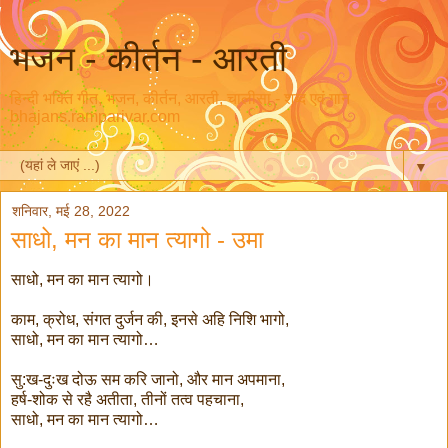
भजन - कीर्तन - आरती
हिन्दी भक्ति गीत, भजन, कीर्तन, आरती, चालीसा - शब्द एवं गान
bhajans.ramparivar.com
▼
शनिवार, मई 28, 2022
साधो, मन का मान त्यागो - उमा
साधो, मन का मान त्यागो।
काम, क्रोध, संगत दुर्जन की, इनसे अहि निशि भागो,
साधो, मन का मान त्यागो…
सु:ख-दुःख दोऊ सम करि जानो, और मान अपमाना,
हर्ष-शोक से रहै अतीता, तीनों तत्व पहचाना,
साधो, मन का मान त्यागो…