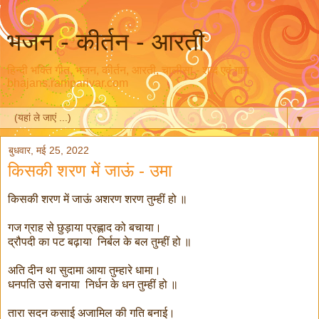
भजन - कीर्तन - आरती
हिन्दी भक्ति गीत, भजन, कीर्तन, आरती, चालीसा - शब्द एवं गान
bhajans.ramparivar.com
▼
बुधवार, मई 25, 2022
किसकी शरण में जाऊं - उमा
किसकी शरण में जाऊं अशरण शरण तुम्हीं हो ॥
गज ग्राह से छुड़ाया प्रह्लाद को बचाया।
द्रौपदी का पट बढ़ाया निर्बल के बल तुम्हीं हो ॥
अति दीन था सुदामा आया तुम्हारे धामा।
धनपति उसे बनाया निर्धन के धन तुम्हीं हो ॥
तारा सदन कसाई अजामिल की गति बनाई।