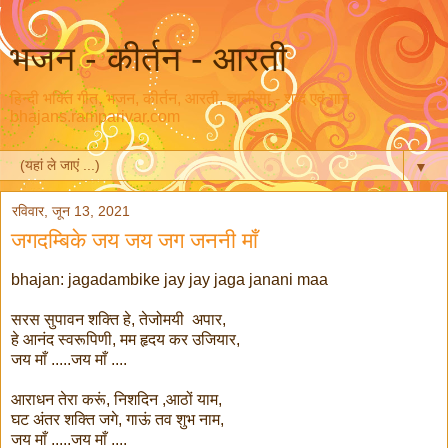
भजन - कीर्तन - आरती
हिन्दी भक्ति गीत, भजन, कीर्तन, आरती, चालीसा - शब्द एवं गान
bhajans.ramparivar.com
▼
रविवार, जून 13, 2021
जगदम्बिके जय जय जग जननी माँ
bhajan: jagadambike jay jay jaga janani maa
सरस सुपावन शक्ति हे, तेजोमयी अपार,
हे आनंद स्वरूपिणी, मम हृदय कर उजियार,
जय माँ .....जय माँ ....
आराधन तेरा करूं, निशदिन ,आठों याम,
घट अंतर शक्ति जगे, गाऊं तव शुभ नाम,
जय माँ .....जय माँ ....