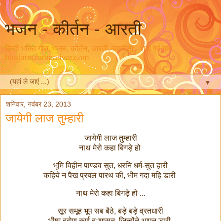
भजन - कीर्तन - आरती
हिन्दी भक्ति गीत, भजन, कीर्तन, आरती, चालीसा - शब्द एवं गान
bhajans.ramparivar.com
▼
शनिवार, नवंबर 23, 2013
जायेगी लाज तुम्हारी
जायेगी लाज तुम्हारी
नाथ मेरो कहा बिगड़े हो
भूमि विहीन पाण्डव सुत, धरनि धर्म-सुत हारी
कहिये न पैख प्रबल पारथ की, भीम गदा महि डारी
नाथ मेरो कहा बिगड़े हो ...
सूर समूह भूप सब बैठे, बड़े बड़े व्रतधारी
भीष्म द्रोण कर्ण दुःशासन, जिन्होंने आपत डारी