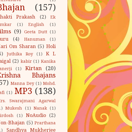
hrivastava
(1)
Bhajan
(157)
hakti Prakash
(2)
Ek
mkar
(1)
English
(1)
ilms
(9)
Geeta Dutt
(1)
uru
(4)
Hanuman
(1)
ari Om Sharan
(5)
Holi
6)
K L
Juthika Roy
(1)
aigal
(2)
kabir
(1)
Kanika
Kirtan
(20)
anerji
(1)
Krishna Bhajans
57)
Manna Dey
(1)
Mohd.
MP3
(138)
afi
(1)
rs. Swarajmani Agarwal
1)
Mukesh
(1)
Nanak
(1)
NoAudio
(2)
irdosh
(1)
on-Bhajan
(5)
Prarthana
Sandhya Mukherjee
1)