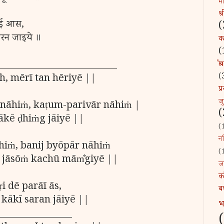
माँ
श्
ाई आस,
(
रन जाइये ॥
कव
(
__________________________
श्र
(
, mērī tan hēriyē ||
प
ज
 nāhiṁ, kaṭum-parivār nāhiṁ |
(
jākē ḍhiṁg jāiyē ||
(
नन
āhiṁ, banij byōpār nāhiṁ
(
 jāsōṁ kachū mām̐giyē ||
ज
क
i dē parāī ās,
ब
kākī saran jāiyē ||
________________