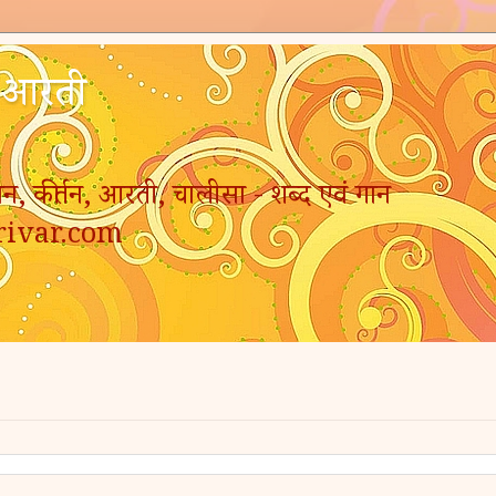
- आरती
न, कीर्तन, आरती, चालीसा - शब्द एवं गान
rivar.com