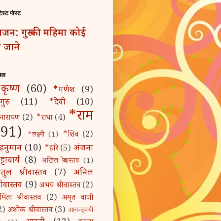
टेस्ट पोस्ट
जन: गुरु की महिमा कोई
 जाने
बल
कृष्ण
(60)
*गणेश
(9)
गुरु
(11)
*देवी
(10)
*राम
नारायण
(2)
*राधा
(4)
(91)
*शिव
(2)
*लक्ष्मी
(1)
हनुमान
(10)
अंजना
*हरि
(5)
्टाचार्य
(8)
अखिल श्रीवास्तव
(1)
तुल श्रीवास्तव
(7)
अनिल
्रीवास्तव
(9)
अभय श्रीवास्तव
(2)
मिता श्रीवास्तव
(2)
अमृत वाणी
2)
अशोक श्रीवास्तव
(3)
आनन्दमयी