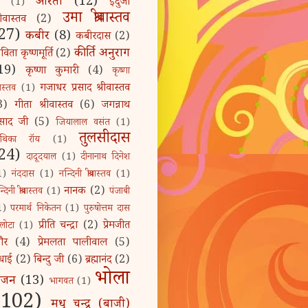
आरती
(12)
इंदुजा
(1)
उमा श्रीवास्तव
रीवास्तव
(2)
27)
कबीर
(8)
कबीरदास
(2)
कीर्ति अनुराग
िता कृष्णमूर्ति
(2)
19)
कृष्णा कुमारी
(4)
कृष्णा
गजाधर प्रसाद श्रीवास्तव
ीवास्तव
(1)
3)
गीता श्रीवास्तव
(6)
जगन्नाथ
्रसाद जी
(5)
जियालाल वसंत
(1)
तुलसीदास
ुथिका रॉय
(1)
24)
दादूदयाल
(1)
दीनानाथ दिनेश
1)
नंददास
(1)
नन्दिनी श्रीवास्तव
(1)
नानक
(2)
्दिनी श्रीवास्तव
(1)
पंजाबी
1)
परमार्थ निकेतन
(1)
पुरुषोत्तम दास
प्रीति चन्द्रा
(2)
प्रेमजीत
लोटा
(1)
ौर
(4)
प्रेमलता पालीवाल
(5)
धाई
(2)
बिन्दु जी
(6)
ब्रह्मानंद
(2)
भोला
भजन
(13)
भागवत
(1)
(102)
मधु चन्द्र (बाजी)