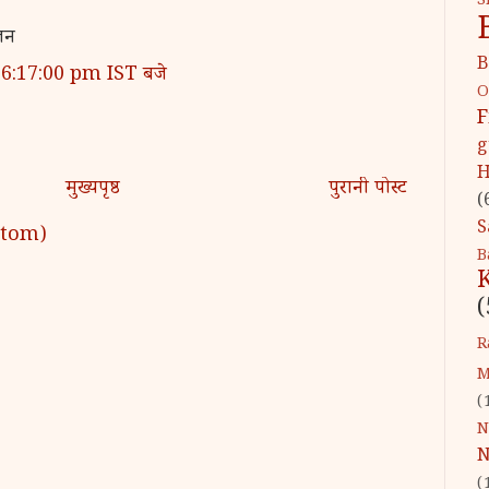
S
जन
B
ो 6:17:00 pm IST बजे
O
F
g
H
मुख्यपृष्ठ
पुरानी पोस्ट
(
S
 (Atom)
B
(
R
M
(
N
N
(