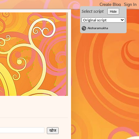
Select script
Hide
Aksharamukha