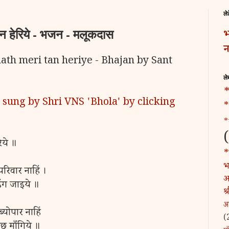
ले
तन हेरिये - भजन - मलूकदास
भ
न
h meri tan heriye - Bhajan by Sant
ले
*
n sung by Shri VNS 'Bhola' by clicking
*
*
रिये ॥
*
भट
परिवार नाहिं ।
अ
िंग जाइये ॥
श
अ
ब्योपार नाहिं
(
छू माँगिये ॥