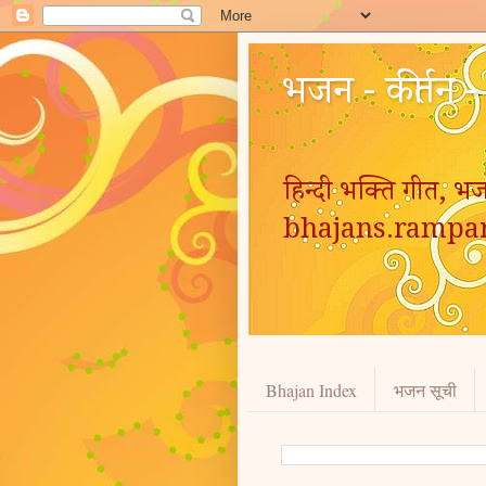
भजन - कीर्तन 
हिन्दी भक्ति गीत, भज
bhajans.rampa
Bhajan Index
भजन सूची