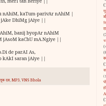
h, merI tan heriye ||
(
मु
u nAhiM, kaTum-parivAr nAhiM |
म
 jAke DhiMg jAiye ||
न
र
nAhiM, banij byopAr nAhiM
(
M jAsoM kaChU mA.Ngiye ||
चन्
(
.Di de parAI As,
(
स
b kAkI saran jAiye ||
(
स
(
लूक दस
,
MP3
,
VNS Bhola
पो
ह
A
(