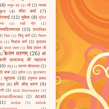
18)
माँ
(2)
माधव
मलूक दस
(1)
मीरा वर्मा
(7)
कुन्द
(4)
ीराबाई
(12)
मुकेश
(8)
मुदिता
िगम
(1)
राखी गीत
(1)
ामचरितमानस
(13)
रामपरिवार
3)
विभु वर्मा
(2)
रैदास
(1)
विशाल
विश्वास वर्मा
(3)
वृन्दावन
द्र
(1)
4)
शिव दयाल जी
शान्ता दयाल
(1)
श्री राम शरणम्‌
(26)
श्री
6)
्वामी सत्यानन्द जी महाराज
10)
सरगम श्रीवास्तव
(2)
संतू
(1)
ांई बाबा
(2)
सुनीता
(1)
सुन्दरकाण्ड
सूरदास
(10)
हनुमान प्रसाद
1)
हरि ओम्‌ शरण
(9)
द्दार
(6)
ोली
(3)
Anil Shrivastav
(1)
Arati
ntardhwani
(2)
11)
Ardas
(1)
Ashok