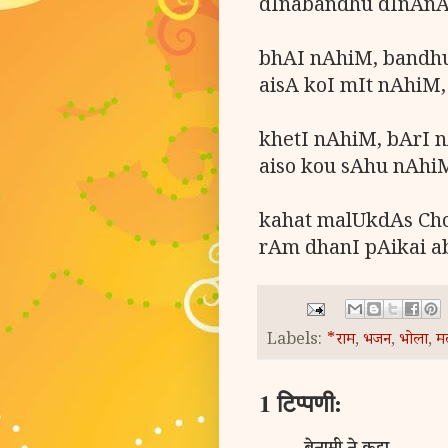
dInabandhu dInAnAt
bhAI nAhiM, bandh
aisA koI mIt nAhiM,
khetI nAhiM, bArI 
aiso kou sAhu nAhi
kahat malUkdAs Cho
rAm dhanI pAikai a
Labels:
*राम
,
भजन
,
भोला
,
म
1 टिप्पणी: