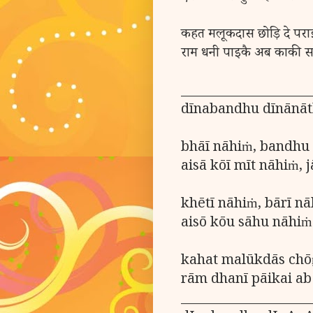
कहत मलूकदास छोड़ि दे पर
राम धनी पाइकै अब काकी स
_____________________
dīnabandhu dīnānāth
bhāī nāhiṁ, bandhu
aisā kōī mīt nāhiṁ, 
khētī nāhiṁ, bārī n
aisō kōu sāhu nāhiṁ
kahat malūkdās chōṛ
rām dhanī pāikai ab 
_____________________