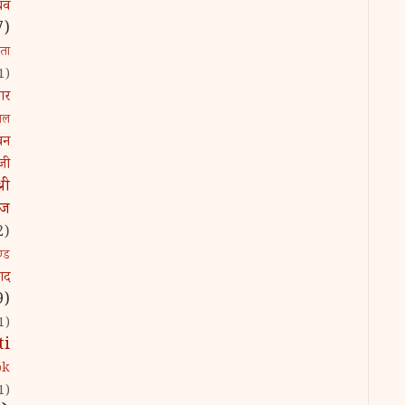
धव
7)
िता
1)
ार
ाल
ावन
जी
्री
ाज
2)
ण्ड
ाद
9)
1)
ti
ok
1)