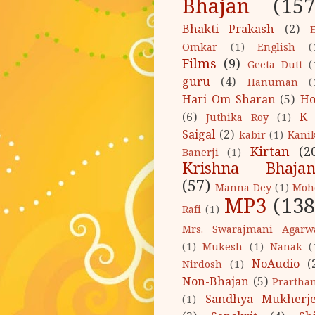
Bhajan
(157
Bhakti Prakash
(2)
Omkar
(1)
English
(
Films
(9)
Geeta Dutt
(
guru
(4)
Hanuman
(
Hari Om Sharan
(5)
Ho
(6)
K 
Juthika Roy
(1)
Saigal
(2)
kabir
(1)
Kani
Kirtan
(2
Banerji
(1)
Krishna Bhajan
(57)
Manna Dey
(1)
Moh
MP3
(138
Rafi
(1)
Mrs. Swarajmani Agarw
(1)
Mukesh
(1)
Nanak
(
NoAudio
(
Nirdosh
(1)
Non-Bhajan
(5)
Prartha
Sandhya Mukherj
(1)