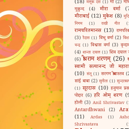
(18)
माँ
(2)
मा
मलूक दस
(1)
मीरा वर्मा
(
मुकुन्द
(4)
मीराबाई
(12)
मुकेश
(8)
मुद
निगम
(1)
राखी गीत
(
रामचरितमानस
(13)
रामपरिव
(3)
विभु वर्मा
(2)
रैदास
(1)
विश
विश्वास वर्मा
(3)
वृन्द
चन्द्र
(1)
(4)
शिव दयाल 
शान्ता दयाल
(1)
श्री राम शरणम्‌
(26)
श
(6)
स्वामी सत्यानन्द जी महार
(10)
सरगम श्रीवास्तव
(
संतू
(1)
सांई बाबा
(2)
सुनीता
(1)
सुन्दरका
सूरदास
(10)
हनुमान प्रस
(1)
हरि ओम्‌ शरण
(
पोद्दार
(6)
होली
(3)
Anil Shrivastav
(
Ara
Antardhwani
(2)
(11)
Ardas
(1)
Ash
Shrivastava
(