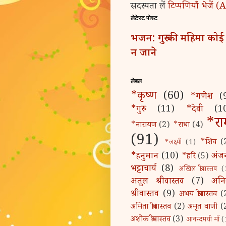
सदस्यता लें
टिप्पणियाँ भेजें
लेटेस्ट पोस्ट
भजन: गुरु की महिमा कोई
न जाने
लेबल
*कृष्ण
(60)
*गणेश
(
*गुरु
(11)
*देवी
(1
*रा
*नारायण
(2)
*राधा
(4)
(91)
*शिव
(
*लक्ष्मी
(1)
*हनुमान
(10)
अंज
*हरि
(5)
भट्टाचार्य
(8)
अखिल श्रीवास्तव
(
अतुल श्रीवास्तव
(7)
अन
श्रीवास्तव
(9)
अभय श्रीवास्तव
(
अमिता श्रीवास्तव
(2)
अमृत वाणी
(
अशोक श्रीवास्तव
(3)
आनन्दमयी माँ
(