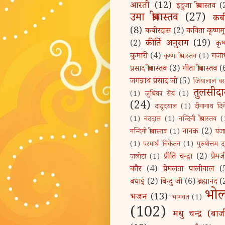
आरती
(12)
इंदुजा श्रीवास्तव
(
उमा श्रीवास्तव
(27)
कब
(8)
कबीरदास
(2)
कविता कृष्णमूर
कीर्ति अनुराग
(19)
(2)
कृष
कुमारी
(4)
गजा
कृष्णा श्रीवास्तव
(1)
प्रसाद श्रीवास्तव
(3)
गीता श्रीवास्तव
(
जगन्नाथ प्रसाद जी
(5)
जियालाल वस
तुलसीद
(1)
जुथिका रॉय
(1)
(24)
दादूदयाल
(1)
दीनानाथ दिन
(1)
नंददास
(1)
नन्दिनी श्रीवास्तव
(
नानक
(2)
नन्दिनी श्रीवास्तव
(1)
पंज
(1)
परमार्थ निकेतन
(1)
पुरुषोत्तम 
प्रीति चन्द्रा
(2)
प्रेम
जलोटा
(1)
कौर
(4)
प्रेमलता पालीवाल
(
बधाई
(2)
बिन्दु जी
(6)
ब्रह्मानंद
(
भोल
भजन
(13)
भागवत
(1)
(102)
मधु चन्द्र (बाज