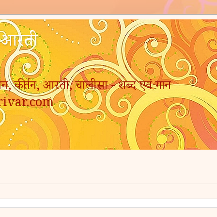
- आरती
न, कीर्तन, आरती, चालीसा - शब्द एवं गान
rivar.com