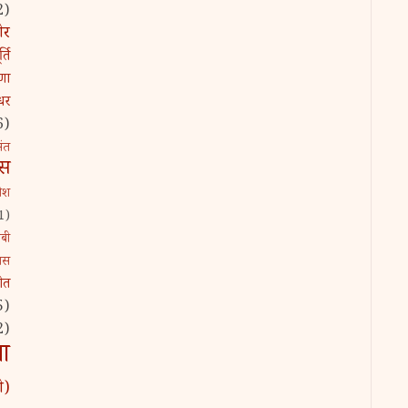
2)
ीर
्ति
्णा
धर
6)
ंत
ास
ेश
1)
ाबी
दास
जीत
5)
2)
ा
ी)