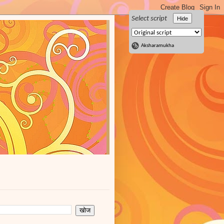
Select script
Hide
Aksharamukha