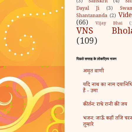
(3)
Sanskrit
(4)
Sh
Dayal Ji
(3)
Swa
Vide
Shantananda
(2)
(66)
Vijay Bhai
(
VNS Bhol
(109)
पिछले सप्ताह के लोकप्रिय भजन
अमृत वाणी
यदि नाथ का नाम दयानिध
है - उमा
कीर्तन: राधे रानी की जय
भजन: जाऊँ कहाँ तजि चर
तुम्हारे