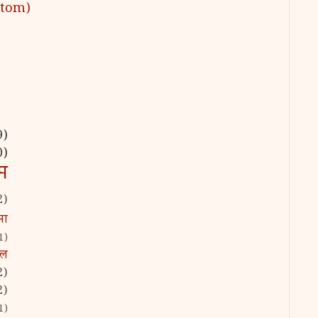
 (Atom)
9)
0)
म
2)
ना
1)
िल
2)
2)
1)