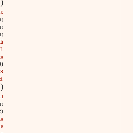
)
Ek
1)
1)
1)
li
L
ka
0)
s
d.
)
al
1)
2)
na
ee