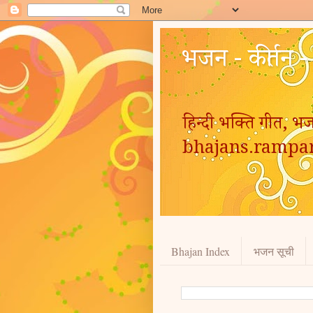
भजन - कीर्तन 
हिन्दी भक्ति गीत, भज
bhajans.rampa
Bhajan Index
भजन सूची