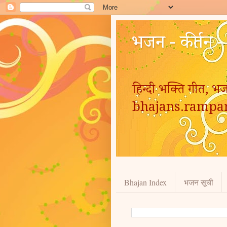
भजन - कीर्तन 
हिन्दी भक्ति गीत, भज
bhajans.rampa
Bhajan Index
भजन सूची