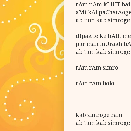
rAm nAm kI lUT hai ,
aMt kAl paChatAoge
ab tum kab simroge
dIpak le ke hAth m
par man mUrakh bAv
ab tum kab simroge
rAm rAm simro
rAm rAm bolo
_____________________
kab simrōgē rām
ab tum kab simrōgē