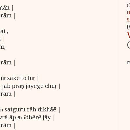
(
mān |
D
 rām |
S
(
i ,
 |
ī,
 rām |
पि
ūṭ sakē tō lūṭ |
 jab prāṇ jāyēgē chūṭ |
 rām |
ṁ satguru rāh dikhāē |
rā āp am̐dhērē jāy |
 rām |