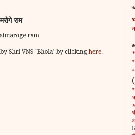
ले
रोगे राम
भ
न
b simaroge ram
ले
 by Shri VNS 'Bhola' by clicking
here
.
*
*
*
*
भट
अ
श
अ
(