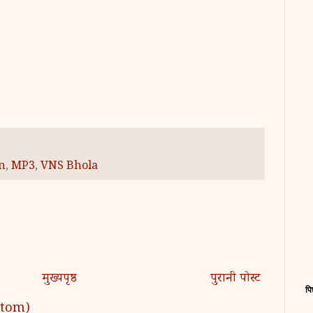
n
,
MP3
,
VNS Bhola
मुख्यपृष्ठ
पुरानी पोस्ट
पि
 (Atom)