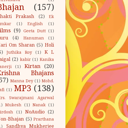
hrivastava
(1)
Bhajan
(157)
hakti Prakash
(2)
Ek
mkar
(1)
English
(1)
ilms
(9)
Geeta Dutt
(1)
uru
(4)
Hanuman
(1)
ari Om Sharan
(5)
Holi
6)
K L
Juthika Roy
(1)
aigal
(2)
kabir
(1)
Kanika
Kirtan
(20)
anerji
(1)
Krishna Bhajans
57)
Manna Dey
(1)
Mohd.
MP3
(138)
afi
(1)
rs. Swarajmani Agarwal
1)
Mukesh
(1)
Nanak
(1)
NoAudio
(2)
irdosh
(1)
on-Bhajan
(5)
Prarthana
Sandhya Mukherjee
1)