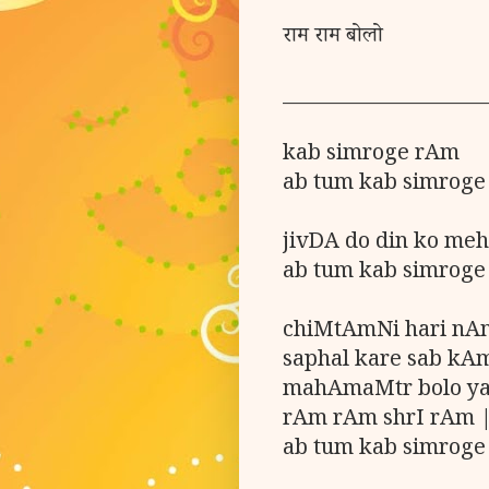
राम राम बोलो
_____________________
kab simroge rAm
ab tum kab simroge
jivDA do din ko me
ab tum kab simroge
chiMtAmNi hari nAm
saphal kare sab kA
mahAmaMtr bolo ya
rAm rAm shrI rAm 
ab tum kab simroge