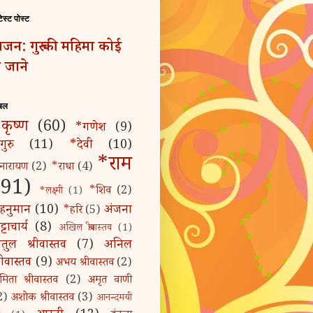
टेस्ट पोस्ट
जन: गुरु की महिमा कोई
 जाने
बल
कृष्ण
(60)
*गणेश
(9)
गुरु
(11)
*देवी
(10)
*राम
नारायण
(2)
*राधा
(4)
(91)
*शिव
(2)
*लक्ष्मी
(1)
हनुमान
(10)
अंजना
*हरि
(5)
्टाचार्य
(8)
अखिल श्रीवास्तव
(1)
तुल श्रीवास्तव
(7)
अनिल
्रीवास्तव
(9)
अभय श्रीवास्तव
(2)
मिता श्रीवास्तव
(2)
अमृत वाणी
2)
अशोक श्रीवास्तव
(3)
आनन्दमयी