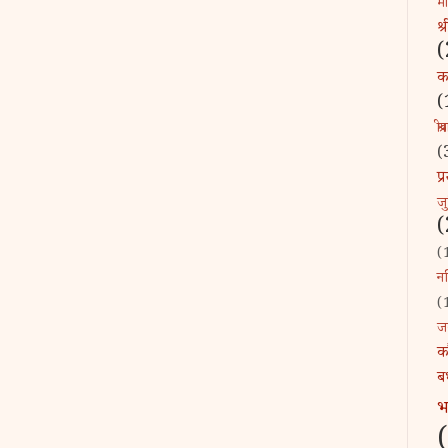
माँ
श्
(
कव
(
श्र
(
प
ज
(
(
नन
(
ज
क
ब