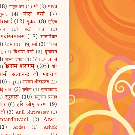
18)
माँ
(2)
माधव
मलूक दस
(1)
मीरा वर्मा
(7)
कुन्द
(4)
ीराबाई
(12)
मुकेश
(8)
मुदिता
िगम
(1)
राखी गीत
(1)
ामचरितमानस
(13)
रामपरिवार
3)
विभु वर्मा
(2)
रैदास
(1)
विशाल
विश्वास वर्मा
(3)
वृन्दावन
द्र
(1)
4)
शिव दयाल जी
शान्ता दयाल
(1)
श्री राम शरणम्‌
(26)
श्री
6)
्वामी सत्यानन्द जी महाराज
10)
सरगम श्रीवास्तव
(2)
संतू
(1)
ांई बाबा
(2)
सुनीता
(1)
सुन्दरकाण्ड
सूरदास
(10)
हनुमान प्रसाद
1)
हरि ओम्‌ शरण
(9)
द्दार
(6)
ोली
(3)
Anil Shrivastav
(1)
Arati
ntardhwani
(2)
11)
Ardas
(1)
Ashok