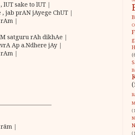
S
 lUT sake to lUT |
 , jab prAN jAyege ChUT |
B
 rAm |
O
F
eM satguru rAh dikhAe |
g
rA Ap a.Ndhere jAy |
H
 rAm |
(
S
B
(
R
___________________
M
(
N
N
 rām |
(