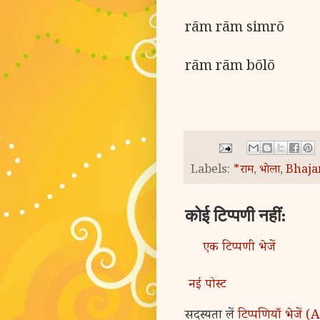
rām rām simrō
rām rām bōlō
Labels:
*राम
,
भोला
,
Bhaja
कोई टिप्पणी नहीं:
एक टिप्पणी भेजें
नई पोस्ट
सदस्यता लें
टिप्पणियाँ भेजें