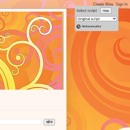
Select script
Hide
Aksharamukha