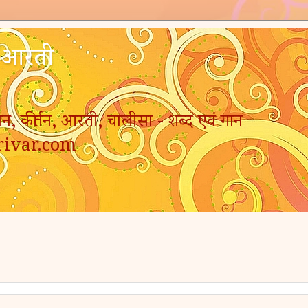
- आरती
न, कीर्तन, आरती, चालीसा - शब्द एवं गान
rivar.com