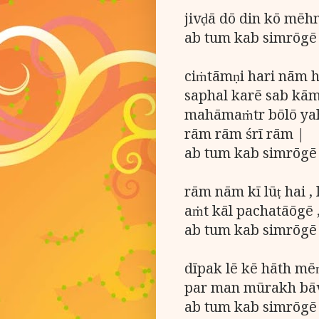
jivḍā dō din kō mēh
ab tum kab simrōgē
ciṁtāmṇi hari nām ha
saphal karē sab kām
mahāmaṁtr bōlō yah
rām rām śrī rām |
ab tum kab simrōgē
rām nām kī lūṭ hai , l
aṁt kāl pachatāōgē ,
ab tum kab simrōgē
dīpak lē kē hāth mē
par man mūrakh bāv
ab tum kab simrōgē