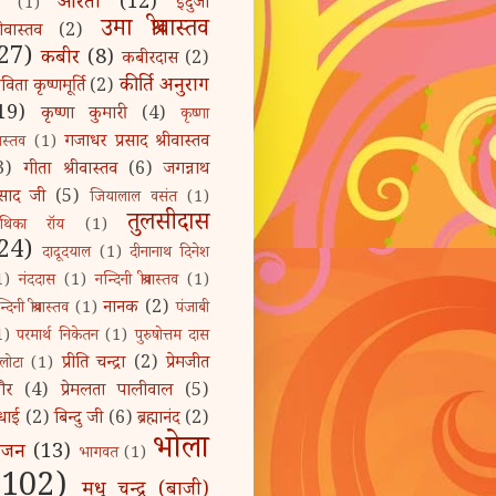
आरती
(12)
इंदुजा
(1)
उमा श्रीवास्तव
रीवास्तव
(2)
27)
कबीर
(8)
कबीरदास
(2)
कीर्ति अनुराग
िता कृष्णमूर्ति
(2)
19)
कृष्णा कुमारी
(4)
कृष्णा
गजाधर प्रसाद श्रीवास्तव
ीवास्तव
(1)
3)
गीता श्रीवास्तव
(6)
जगन्नाथ
्रसाद जी
(5)
जियालाल वसंत
(1)
तुलसीदास
ुथिका रॉय
(1)
24)
दादूदयाल
(1)
दीनानाथ दिनेश
1)
नंददास
(1)
नन्दिनी श्रीवास्तव
(1)
नानक
(2)
्दिनी श्रीवास्तव
(1)
पंजाबी
1)
परमार्थ निकेतन
(1)
पुरुषोत्तम दास
प्रीति चन्द्रा
(2)
प्रेमजीत
लोटा
(1)
ौर
(4)
प्रेमलता पालीवाल
(5)
धाई
(2)
बिन्दु जी
(6)
ब्रह्मानंद
(2)
भोला
भजन
(13)
भागवत
(1)
(102)
मधु चन्द्र (बाजी)