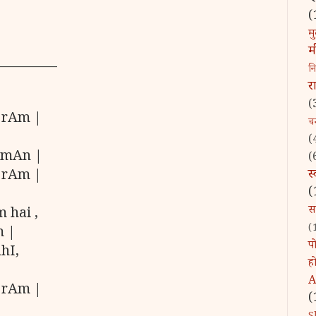
(
मु
म
_________
न
र
(
 rAm |
चन्
(
hmAn |
(
स
 rAm |
(
स
 hai ,
(
m |
पो
hI,
ह
|
A
 rAm |
(