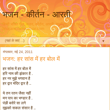
भजन - कीर्तन - आरती
हिन्दी भक्ति गीत, भजन, कीर्तन, आरती, चालीसा - शब्द एवं गान
bhajans.ramparivar.com
▼
मंगलवार, मई 24, 2011
भजन: हर सांस में हर बोल में
हर सांस में हर बोल में
हरि नाम की झंकार है .
हर नर मुझे भगवान है
हर द्वार मंदिर द्वार है ..
ये तन रतन जैसा नहीं
मन पाप का भण्डार है .
पंछी बसेरे सा लगे
मुझको सकल संसार है ..