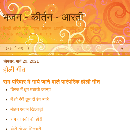
भजन - कीर्तन - आरती
हिन्दी भक्ति गीत, भजन, कीर्तन, आरती, चालीसा - शब्द एवं गान
bhajans.ramparivar.com
▼
सोमवार, मार्च 29, 2021
होली गीत
राम परिवार में गाये जाने वाले पारंपरिक होली गीत
बिरज में धूम मचायो कान्हा
मैं तो रंगी तुम ही रंग प्यारे
मोहन अजब खिलाड़ी
राम जानकी की होरी
होरी खेलत गिरधारी