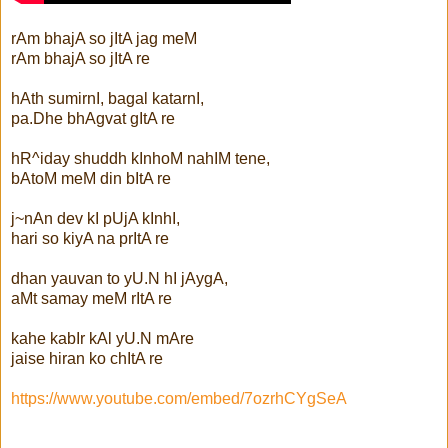
rAm bhajA so jItA jag meM
rAm bhajA so jItA re
hAth sumirnI, bagal katarnI,
pa.Dhe bhAgvat gItA re
hR^iday shuddh kInhoM nahIM tene,
bAtoM meM din bItA re
j~nAn dev kI pUjA kInhI,
hari so kiyA na prItA re
dhan yauvan to yU.N hI jAygA,
aMt samay meM rItA re
kahe kabIr kAl yU.N mAre
jaise hiran ko chItA re
https://www.youtube.com/embed/7ozrhCYgSeA