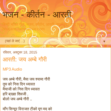
भजन - कीर्तन - आरती
हिन्दी भक्ति गीत, भजन, कीर्तन, आरती, चालीसा - शब्द एवं गान
bhajans.ramparivar.com
▼
रविवार, अक्टूबर 18, 2015
आरती: जय अम्बे गौरी
MP3 Audio
जय अम्बे गौरी, मैया जय श्यामा गौरी
तुम को निस दिन ध्यावत
मैयाजी को निस दिन ध्यावत
हरि ब्रह्मा शिवजी .
बोलो जय अम्बे गौरी ..
माँग सिन्दूर विराजत टीको मृग मद को