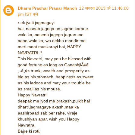
Dharm Prachar Prasar Manch
12 अगस्त 2013 को 11:46:00
pm IST बजे
r ek jyoti jagmagayi
hai, naseeb jagega un jagran karane
walo ka, naseeb jagega jagran me
aane walo ka, wo dekho mandir me
meri maat muskarayi hai, HAPPY
NAVRATRI !!
This Navratri, may you be blessed with
good fortune as long as GaneshjiÃ¢â
‚¬â„¢s trunk, wealth and prosperity as
big as his stomach, happiness as sweet
as his ladoos and may your trouble be
as small as his mouse.
Happy Navratri
deepak me jyoti me prakash,pulkit hai
dharti,jagmagaye akash,maa ka
aashirbaad sab per rahe, viraje
khushiyan apar. wish you Happy
Navratra.
Bajre ki roti,