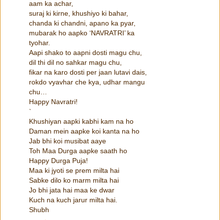
aam ka achar,
suraj ki kirne, khushiyo ki bahar,
chanda ki chandni, apano ka pyar,
mubarak ho aapko ‘NAVRATRI’ ka
tyohar.
Aapi shako to aapni dosti magu chu,
dil thi dil no sahkar magu chu,
fikar na karo dosti per jaan lutavi dais,
rokdo vyavhar che kya, udhar mangu
chu…
Happy Navratri!
`
Khushiyan aapki kabhi kam na ho
Daman mein aapke koi kanta na ho
Jab bhi koi musibat aaye
Toh Maa Durga aapke saath ho
Happy Durga Puja!
Maa ki jyoti se prem milta hai
Sabke dilo ko marm milta hai
Jo bhi jata hai maa ke dwar
Kuch na kuch jarur milta hai.
Shubh