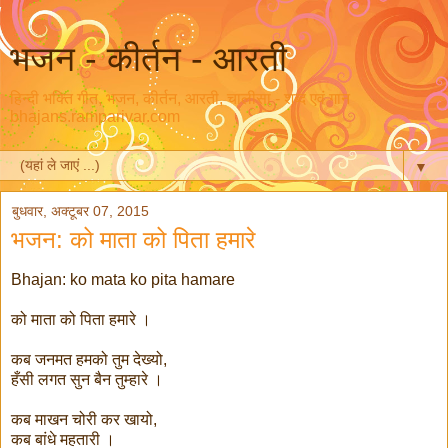
भजन - कीर्तन - आरती
हिन्दी भक्ति गीत, भजन, कीर्तन, आरती, चालीसा - शब्द एवं गान
bhajans.ramparivar.com
▼
बुधवार, अक्टूबर 07, 2015
भजन: को माता को पिता हमारे
Bhajan: ko mata ko pita hamare
को माता को पिता हमारे ।
कब जनमत हमको तुम देख्यो,
हँसी लगत सुन बैन तुम्हारे ।
कब माखन चोरी कर खायो,
कब बांधे महतारी ।