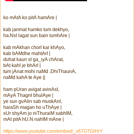
ko mAtA ko pitA hamAre |
kab janmat hamko tum dekhyo,
ha.NsI lagat sun bain tumhAre |
kab mAkhan chorI kar khAyo,
kab bAMdhe mahtArI |
duhat kaun sI ga_iyA chArat,
bAt kahI je bhArI |
tum jAnat mohi naMd .DhiThaunA,
naMd kahA te Aye ||
ham pUran avigat avinAsI,
mAyA ThagnI bhulAye |
ye sun gvAlin sab muskAnI,
haraSh magan ho uThAye |
sUr shyAm jo niThuraiM sabhIM,
mAt pitA hU.N nahIM mAne |
https://www.youtube.com/embed/_v67O7GiHrY