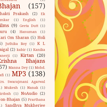
hrivastava
(1)
Bhajan
(157)
hakti Prakash
(2)
Ek
mkar
(1)
English
(1)
ilms
(9)
Geeta Dutt
(1)
uru
(4)
Hanuman
(1)
ari Om Sharan
(5)
Holi
6)
K L
Juthika Roy
(1)
aigal
(2)
kabir
(1)
Kanika
Kirtan
(20)
anerji
(1)
Krishna Bhajans
57)
Manna Dey
(1)
Mohd.
MP3
(138)
afi
(1)
rs. Swarajmani Agarwal
1)
Mukesh
(1)
Nanak
(1)
NoAudio
(2)
irdosh
(1)
on-Bhajan
(5)
Prarthana
Sandhya Mukherjee
1)