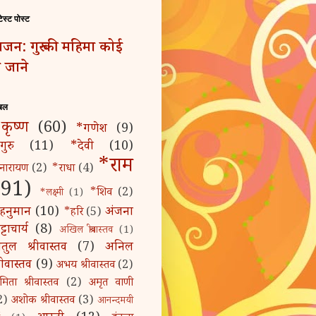
टेस्ट पोस्ट
जन: गुरु की महिमा कोई
 जाने
बल
कृष्ण
(60)
*गणेश
(9)
गुरु
(11)
*देवी
(10)
*राम
नारायण
(2)
*राधा
(4)
(91)
*शिव
(2)
*लक्ष्मी
(1)
हनुमान
(10)
अंजना
*हरि
(5)
्टाचार्य
(8)
अखिल श्रीवास्तव
(1)
तुल श्रीवास्तव
(7)
अनिल
्रीवास्तव
(9)
अभय श्रीवास्तव
(2)
मिता श्रीवास्तव
(2)
अमृत वाणी
2)
अशोक श्रीवास्तव
(3)
आनन्दमयी