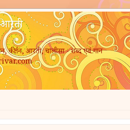
- आरती
न, कीर्तन, आरती, चालीसा - शब्द एवं गान
rivar.com