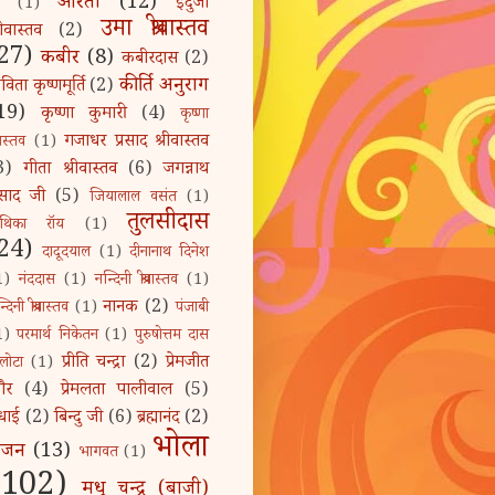
आरती
(12)
इंदुजा
(1)
उमा श्रीवास्तव
रीवास्तव
(2)
27)
कबीर
(8)
कबीरदास
(2)
कीर्ति अनुराग
िता कृष्णमूर्ति
(2)
19)
कृष्णा कुमारी
(4)
कृष्णा
गजाधर प्रसाद श्रीवास्तव
ीवास्तव
(1)
3)
गीता श्रीवास्तव
(6)
जगन्नाथ
्रसाद जी
(5)
जियालाल वसंत
(1)
तुलसीदास
ुथिका रॉय
(1)
24)
दादूदयाल
(1)
दीनानाथ दिनेश
1)
नंददास
(1)
नन्दिनी श्रीवास्तव
(1)
नानक
(2)
्दिनी श्रीवास्तव
(1)
पंजाबी
1)
परमार्थ निकेतन
(1)
पुरुषोत्तम दास
प्रीति चन्द्रा
(2)
प्रेमजीत
लोटा
(1)
ौर
(4)
प्रेमलता पालीवाल
(5)
धाई
(2)
बिन्दु जी
(6)
ब्रह्मानंद
(2)
भोला
भजन
(13)
भागवत
(1)
(102)
मधु चन्द्र (बाजी)