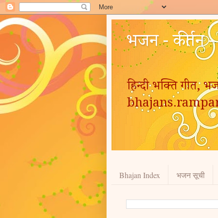
भजन - कीर्तन 
हिन्दी भक्ति गीत, भज
bhajans.rampa
Bhajan Index
भजन सूची