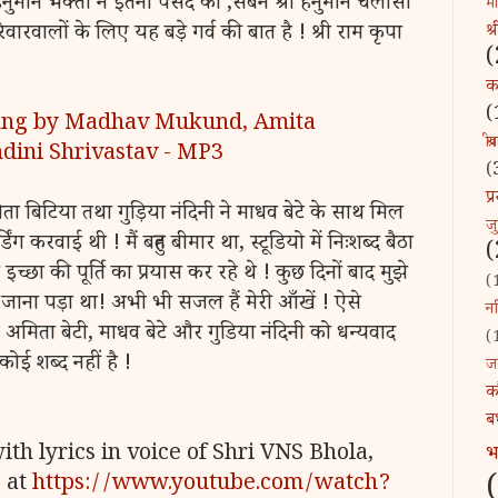
ंट हनुमान भक्तों ने इतनी पसंद की ,सबने श्री हनुमान चलीसा
माँ
श्
ारवालों के लिए यह बड़े गर्व की बात है ! श्री राम कृपा
(
कव
(
ung by Madhav Mukund, Amita
श्र
dini Shrivastav - MP3
(
प
ा बिटिया तथा गुड़िया नंदिनी ने माधव बेटे के साथ मिल
ज
ंग करवाई थी ! मैं बहुत बीमार था, स्टूडियो में निःशब्द बैठा
(
म इच्छा की पूर्ति का प्रयास कर रहे थे ! कुछ दिनों बाद मुझे
(
 जाना पड़ा था! अभी भी सजल हैं मेरी आँखें ! ऐसे
नन
अमिता बेटी, माधव बेटे और गुडिया नंदिनी को धन्यवाद
(
ोई शब्द नहीं है !
ज
क
ब
ith lyrics in voice of Shri VNS Bhola,
s at
https://www.youtube.com/watch?