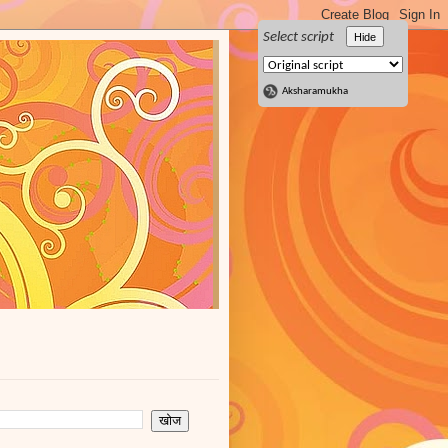
Select script
Hide
Aksharamukha