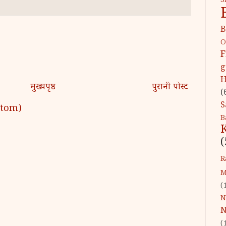
S
B
O
F
g
H
मुख्यपृष्ठ
पुरानी पोस्ट
(
S
 (Atom)
B
(
R
M
(
N
N
(