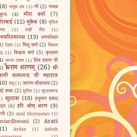
18)
माँ
(2)
माधव
मलूक दस
(1)
मीरा वर्मा
(7)
कुन्द
(4)
ीराबाई
(12)
मुकेश
(8)
मुदिता
िगम
(1)
राखी गीत
(1)
ामचरितमानस
(13)
रामपरिवार
3)
विभु वर्मा
(2)
रैदास
(1)
विशाल
विश्वास वर्मा
(3)
वृन्दावन
द्र
(1)
4)
शिव दयाल जी
शान्ता दयाल
(1)
श्री राम शरणम्‌
(26)
श्री
6)
्वामी सत्यानन्द जी महाराज
10)
सरगम श्रीवास्तव
(2)
संतू
(1)
ांई बाबा
(2)
सुनीता
(1)
सुन्दरकाण्ड
सूरदास
(10)
हनुमान प्रसाद
1)
हरि ओम्‌ शरण
(9)
द्दार
(6)
ोली
(3)
Anil Shrivastav
(1)
Arati
ntardhwani
(2)
11)
Ardas
(1)
Ashok