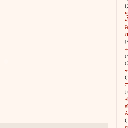
(
मु
म
न
र
(
चन्
(
(
स
(
स
(
पो
ह
A
(