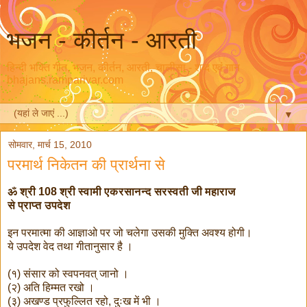
भजन - कीर्तन - आरती
हिन्दी भक्ति गीत, भजन, कीर्तन, आरती, चालीसा - शब्द एवं गान
bhajans.ramparivar.com
▼
सोमवार, मार्च 15, 2010
परमार्थ निकेतन की प्रार्थना से
ॐ श्री 108 श्री स्वामी एकरसानन्द सरस्वती जी महाराज
से प्राप्त उपदेश
इन परमात्मा की आज्ञाओ पर जो चलेगा उसकी मुक्ति अवश्य होगी।
ये उपदेश वेद तथा गीतानुसार है ।
(१) संसार को स्वपनवत् जानो ।
(२) अति हिम्मत रखो ।
(३) अखण्ड प्रफुल्लित रहो, दुःख में भी ।