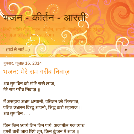
भजन - कीर्तन - आरती
हिन्दी भक्ति गीत, भजन, कीर्तन, आरती, चालीसा - शब्द एवं गान
bhajans.ramparivar.com
▼
बुधवार, जुलाई 16, 2014
भजन: मेरे राम गरीब निवाज़
अब तुम बिन को मोरि राखे लाज,
मेरे राम गरीब निवाज़ ॥
मैं असहाय अधम अग्यानी, पतितन को सिरताज,
पतित उधारन विरदु आपनो, सिद्ध करो महाराज ॥
अब तुम बिन . . .
जिन जिन ध्याये तिन तिन पाये, अजामील गज व्याध,
हमरी बारी जाय छिपे तुम, किन कुंजन में आज ॥