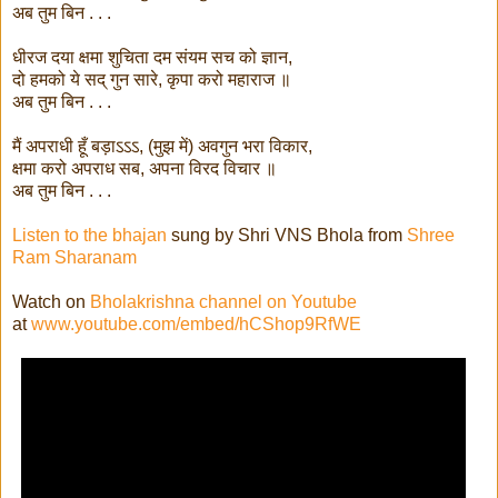
अब तुम बिन . . .
धीरज दया क्षमा शुचिता दम संयम सच को ज्ञान,
दो हमको ये सद् गुन सारे, कृपा करो महाराज ॥
अब तुम बिन . . .
मैं अपराधी हूँ बड़ाऽऽऽ, (मुझ में) अवगुन भरा विकार,
क्षमा करो अपराध सब, अपना विरद विचार ॥
अब तुम बिन . . .
Listen to the bhajan
sung by Shri VNS Bhola from
Shree
Ram Sharanam
Watch on
Bholakrishna channel on Youtube
at
www.youtube.com/embed/hCShop9RfWE