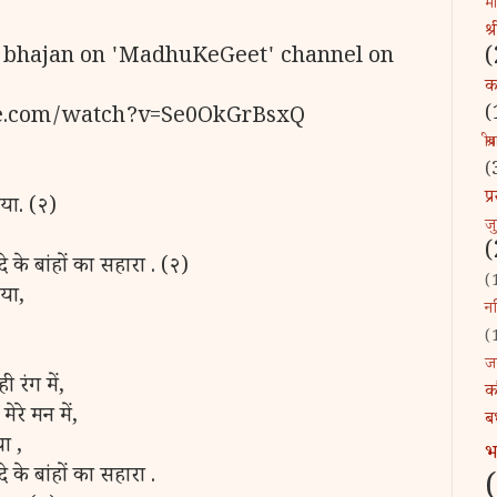
माँ
श्
(
s bhajan on 'MadhuKeGeet' channel on
कव
(
e.com/watch?v=Se0OkGrBsxQ
श्र
(
प
ाया. (२)
ज
(
 के बांहों का सहारा . (२)
(
ाया,
नन
(
ज
 रंग में,
क
ेरे मन में,
ब
या ,
 के बांहों का सहारा .