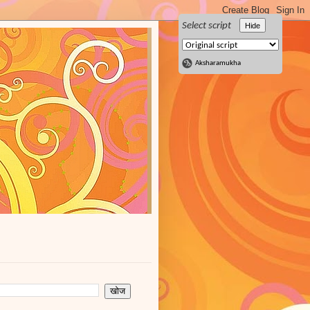
Select script
Hide
Aksharamukha