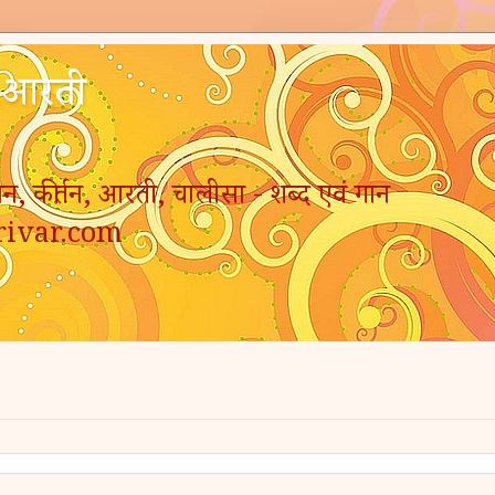
- आरती
न, कीर्तन, आरती, चालीसा - शब्द एवं गान
rivar.com