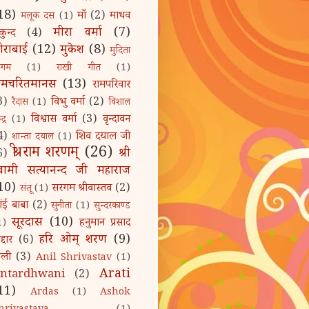
18)
माँ
(2)
माधव
मलूक दस
(1)
मीरा वर्मा
(7)
कुन्द
(4)
ीराबाई
(12)
मुकेश
(8)
मुदिता
िगम
(1)
राखी गीत
(1)
ामचरितमानस
(13)
रामपरिवार
3)
विभु वर्मा
(2)
रैदास
(1)
विशाल
विश्वास वर्मा
(3)
वृन्दावन
द्र
(1)
4)
शिव दयाल जी
शान्ता दयाल
(1)
श्री राम शरणम्‌
(26)
श्री
6)
्वामी सत्यानन्द जी महाराज
10)
सरगम श्रीवास्तव
(2)
संतू
(1)
ांई बाबा
(2)
सुनीता
(1)
सुन्दरकाण्ड
सूरदास
(10)
हनुमान प्रसाद
1)
हरि ओम्‌ शरण
(9)
द्दार
(6)
ोली
(3)
Anil Shrivastav
(1)
Arati
ntardhwani
(2)
11)
Ardas
(1)
Ashok