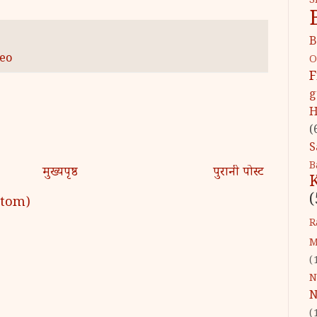
S
B
eo
O
F
g
H
(
S
B
मुख्यपृष्ठ
पुरानी पोस्ट
(
 (Atom)
R
M
(
N
N
(