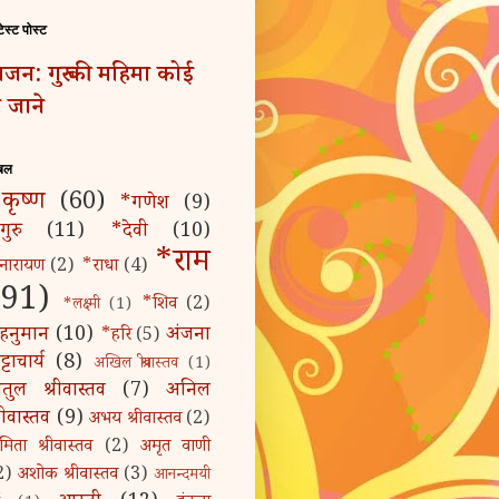
टेस्ट पोस्ट
जन: गुरु की महिमा कोई
 जाने
बल
कृष्ण
(60)
*गणेश
(9)
गुरु
(11)
*देवी
(10)
*राम
नारायण
(2)
*राधा
(4)
(91)
*शिव
(2)
*लक्ष्मी
(1)
हनुमान
(10)
अंजना
*हरि
(5)
्टाचार्य
(8)
अखिल श्रीवास्तव
(1)
तुल श्रीवास्तव
(7)
अनिल
्रीवास्तव
(9)
अभय श्रीवास्तव
(2)
मिता श्रीवास्तव
(2)
अमृत वाणी
2)
अशोक श्रीवास्तव
(3)
आनन्दमयी