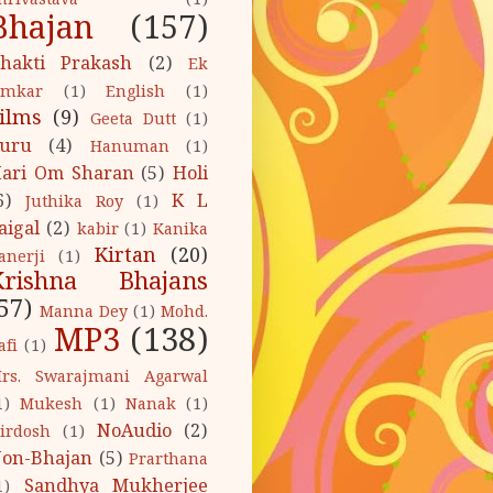
hrivastava
(1)
Bhajan
(157)
hakti Prakash
(2)
Ek
mkar
(1)
English
(1)
ilms
(9)
Geeta Dutt
(1)
uru
(4)
Hanuman
(1)
ari Om Sharan
(5)
Holi
6)
K L
Juthika Roy
(1)
aigal
(2)
kabir
(1)
Kanika
Kirtan
(20)
anerji
(1)
Krishna Bhajans
57)
Manna Dey
(1)
Mohd.
MP3
(138)
afi
(1)
rs. Swarajmani Agarwal
1)
Mukesh
(1)
Nanak
(1)
NoAudio
(2)
irdosh
(1)
on-Bhajan
(5)
Prarthana
Sandhya Mukherjee
1)