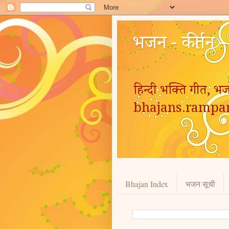
भजन - कीर्तन 
हिन्दी भक्ति गीत, भज
bhajans.rampa
Bhajan Index
भजन सूची