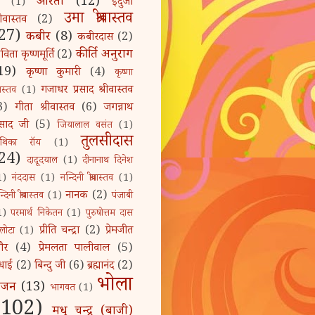
आरती
(12)
इंदुजा
(1)
उमा श्रीवास्तव
रीवास्तव
(2)
27)
कबीर
(8)
कबीरदास
(2)
कीर्ति अनुराग
िता कृष्णमूर्ति
(2)
19)
कृष्णा कुमारी
(4)
कृष्णा
गजाधर प्रसाद श्रीवास्तव
ीवास्तव
(1)
3)
गीता श्रीवास्तव
(6)
जगन्नाथ
्रसाद जी
(5)
जियालाल वसंत
(1)
तुलसीदास
ुथिका रॉय
(1)
24)
दादूदयाल
(1)
दीनानाथ दिनेश
1)
नंददास
(1)
नन्दिनी श्रीवास्तव
(1)
नानक
(2)
्दिनी श्रीवास्तव
(1)
पंजाबी
1)
परमार्थ निकेतन
(1)
पुरुषोत्तम दास
प्रीति चन्द्रा
(2)
प्रेमजीत
लोटा
(1)
ौर
(4)
प्रेमलता पालीवाल
(5)
धाई
(2)
बिन्दु जी
(6)
ब्रह्मानंद
(2)
भोला
भजन
(13)
भागवत
(1)
(102)
मधु चन्द्र (बाजी)