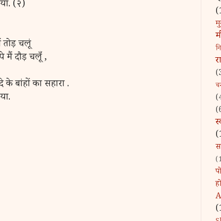
ाया. (२)
(
मु
म
 तोड़ चलूं
न
 मैं दौड़ चलूँ ,
र
(
 के बांहों का सहारा .
चन्
या.
(
(
स
(
स
(
पो
ह
A
(