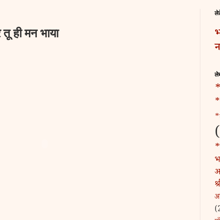
ले
 तू ही मन भाया
भ
न
ले
*
*
*
*
भट
अ
श
अ
(