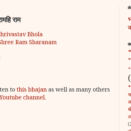
ले
ामहि राम
भ
न
Shrivastav Bhola
Shree Ram Sharanam
ले
*
।
*
*
*
sten to
this
bhajan
as well as many others
भट
Youtube channel.
अ
श
अ
(