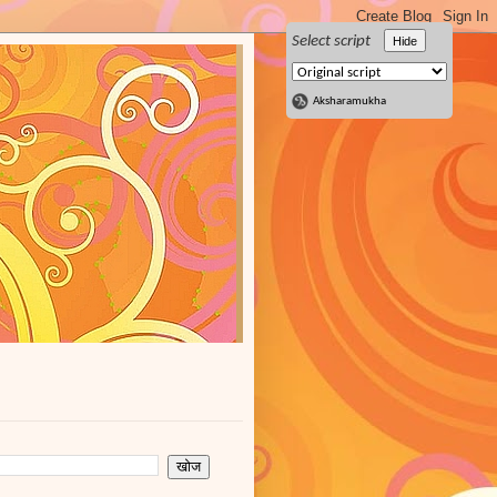
Select script
Hide
Aksharamukha