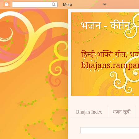
भजन - कीर्तन 
हिन्दी भक्ति गीत, भज
bhajans.rampa
Bhajan Index
भजन सूची