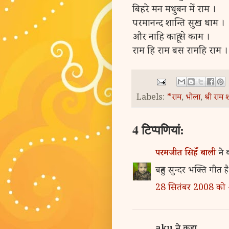
बिहरे मन मधुबन में राम ।
परमानन्द शान्ति सुख धाम ।
और नाहि काहू से काम ।
राम हि राम बस रामहि राम ।
Labels:
*राम
,
भोला
,
श्री राम 
4 टिप्‍पणियां:
परमजीत सिहँ बाली
ने
बहुत सुन्दर भक्ति गीत 
28 सितंबर 2008 को