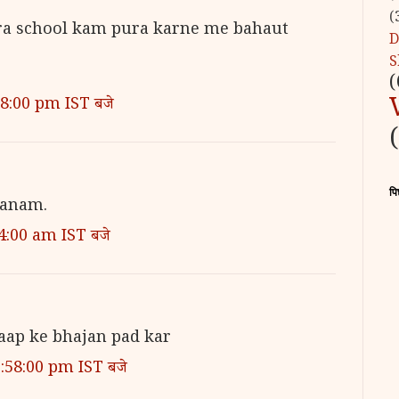
(
ra school kam pura karne me bahaut
D
S
(
28:00 pm IST बजे
पि
anam.
4:00 am IST बजे
aap ke bhajan pad kar
2:58:00 pm IST बजे