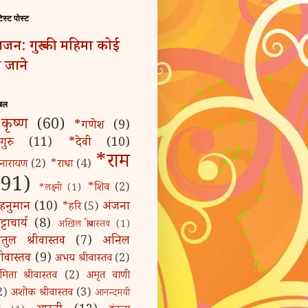
टेस्ट पोस्ट
जन: गुरु की महिमा कोई
 जाने
बल
कृष्ण
(60)
*गणेश
(9)
गुरु
(11)
*देवी
(10)
*राम
नारायण
(2)
*राधा
(4)
(91)
*शिव
(2)
*लक्ष्मी
(1)
हनुमान
(10)
अंजना
*हरि
(5)
्टाचार्य
(8)
अखिल श्रीवास्तव
(1)
तुल श्रीवास्तव
(7)
अनिल
्रीवास्तव
(9)
अभय श्रीवास्तव
(2)
मिता श्रीवास्तव
(2)
अमृत वाणी
2)
अशोक श्रीवास्तव
(3)
आनन्दमयी