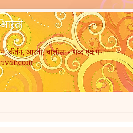
- आरती
न, कीर्तन, आरती, चालीसा - शब्द एवं गान
rivar.com