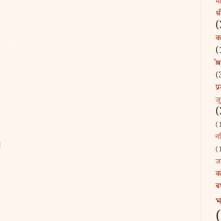
माँ
श्
(
कव
(
श्र
(
प
ज
(
(
नन
।
(
ज
क
ब