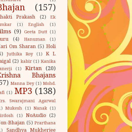
hrivastava
(1)
Bhajan
(157)
hakti Prakash
(2)
Ek
mkar
(1)
English
(1)
ilms
(9)
Geeta Dutt
(1)
uru
(4)
Hanuman
(1)
ari Om Sharan
(5)
Holi
6)
K L
Juthika Roy
(1)
aigal
(2)
kabir
(1)
Kanika
Kirtan
(20)
anerji
(1)
Krishna Bhajans
57)
Manna Dey
(1)
Mohd.
MP3
(138)
afi
(1)
rs. Swarajmani Agarwal
1)
Mukesh
(1)
Nanak
(1)
NoAudio
(2)
irdosh
(1)
on-Bhajan
(5)
Prarthana
Sandhya Mukherjee
1)