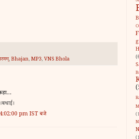
S
B
O
F
g
H
(
शरणम्‌
,
Bhajan
,
MP3
,
VNS Bhola
S
B
(
 कहा…
R
है।बधाई।
M
 4:02:00 pm IST बजे
(
N
N
(