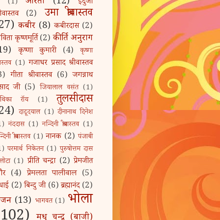
आरती
(12)
इंदुजा
(1)
उमा श्रीवास्तव
रीवास्तव
(2)
27)
कबीर
(8)
कबीरदास
(2)
कीर्ति अनुराग
िता कृष्णमूर्ति
(2)
19)
कृष्णा कुमारी
(4)
कृष्णा
गजाधर प्रसाद श्रीवास्तव
ीवास्तव
(1)
3)
गीता श्रीवास्तव
(6)
जगन्नाथ
्रसाद जी
(5)
जियालाल वसंत
(1)
तुलसीदास
ुथिका रॉय
(1)
24)
दादूदयाल
(1)
दीनानाथ दिनेश
1)
नंददास
(1)
नन्दिनी श्रीवास्तव
(1)
नानक
(2)
्दिनी श्रीवास्तव
(1)
पंजाबी
1)
परमार्थ निकेतन
(1)
पुरुषोत्तम दास
प्रीति चन्द्रा
(2)
प्रेमजीत
लोटा
(1)
ौर
(4)
प्रेमलता पालीवाल
(5)
धाई
(2)
बिन्दु जी
(6)
ब्रह्मानंद
(2)
भोला
भजन
(13)
भागवत
(1)
(102)
मधु चन्द्र (बाजी)