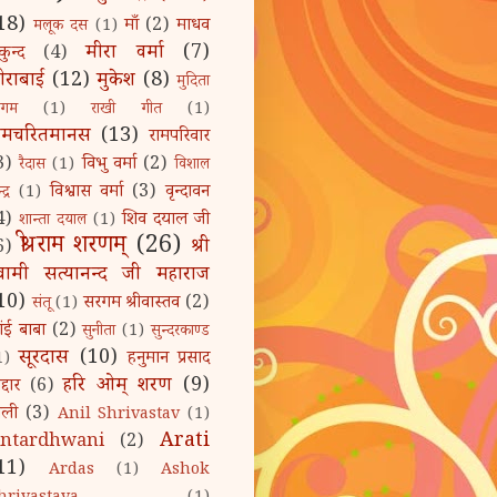
18)
माँ
(2)
माधव
मलूक दस
(1)
मीरा वर्मा
(7)
कुन्द
(4)
ीराबाई
(12)
मुकेश
(8)
मुदिता
िगम
(1)
राखी गीत
(1)
ामचरितमानस
(13)
रामपरिवार
3)
विभु वर्मा
(2)
रैदास
(1)
विशाल
विश्वास वर्मा
(3)
वृन्दावन
द्र
(1)
4)
शिव दयाल जी
शान्ता दयाल
(1)
श्री राम शरणम्‌
(26)
श्री
6)
्वामी सत्यानन्द जी महाराज
10)
सरगम श्रीवास्तव
(2)
संतू
(1)
ांई बाबा
(2)
सुनीता
(1)
सुन्दरकाण्ड
सूरदास
(10)
हनुमान प्रसाद
1)
हरि ओम्‌ शरण
(9)
द्दार
(6)
ोली
(3)
Anil Shrivastav
(1)
Arati
ntardhwani
(2)
11)
Ardas
(1)
Ashok