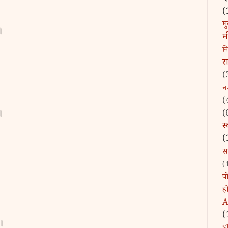
(
मु
।
म
न
र
(
चन्
(
।
(
स
(
स
(
पो
ह
A
(
।