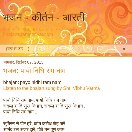
भजन - कीर्तन - आरती
हिन्दी भक्ति गीत, भजन, कीर्तन, आरती, चालीसा - शब्द एवं गान
bhajans.ramparivar.com
▼
सोमवार, सितंबर 07, 2015
भजन: पायो निधि राम नाम
bhajan: payo nidhi ram nam
Listen to the bhajan sung by Shri Vibhu Varma
पायो निधि राम नाम, पायो निधि राम नाम .
सकल शांति सुख निधान, सकल शांति सुख निधान .
पायो निधि राम नाम ..
सुमिरन से पीर हरै, काम क्रोध मोह जरै .
आनंद रस अजर झरै, होवै मन पूर्ण काम .