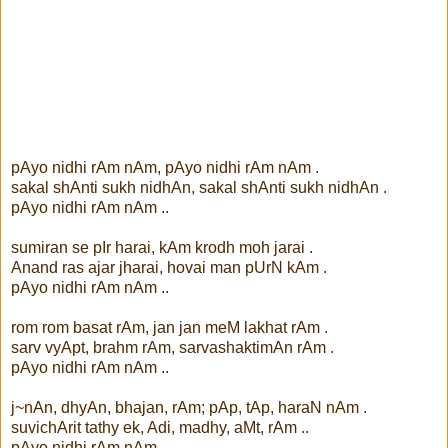
pAyo nidhi rAm nAm, pAyo nidhi rAm nAm .
sakal shAnti sukh nidhAn, sakal shAnti sukh nidhAn .
pAyo nidhi rAm nAm ..
sumiran se pIr harai, kAm krodh moh jarai .
Anand ras ajar jharai, hovai man pUrN kAm .
pAyo nidhi rAm nAm ..
rom rom basat rAm, jan jan meM lakhat rAm .
sarv vyApt, brahm rAm, sarvashaktimAn rAm .
pAyo nidhi rAm nAm ..
j~nAn, dhyAn, bhajan, rAm; pAp, tAp, haraN nAm .
suvichArit tathy ek, Adi, madhy, aMt, rAm ..
pAyo nidhi rAm nAm ..