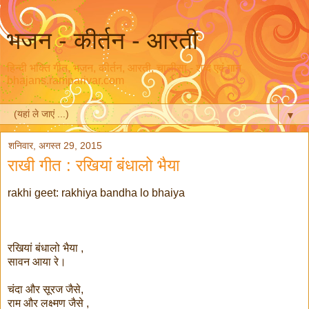
भजन - कीर्तन - आरती
हिन्दी भक्ति गीत, भजन, कीर्तन, आरती, चालीसा - शब्द एवं गान
bhajans.ramparivar.com
▼
शनिवार, अगस्त 29, 2015
राखी गीत : रखियां बंधालो भैया
rakhi geet: rakhiya bandha lo bhaiya
रखियां बंधालो भैया ,
सावन आया रे।
चंदा और सूरज जैसे,
राम और लक्ष्मण जैसे ,