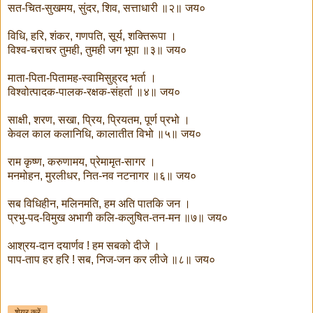
सत-चित-सुखमय, सुंदर, शिव, सत्ताधारी ॥२॥ जय०
विधि, हरि, शंकर, गणपति, सूर्य, शक्तिरूपा ।
विश्व-चराचर तुमही, तुमही जग भूपा ॥३॥ जय०
माता-पिता-पितामह-स्वामिसुह्रद भर्ता ।
विश्वोत्पादक-पालक-रक्षक-संहर्ता ॥४॥ जय०
साक्षी, शरण, सखा, प्रिय, प्रियतम, पूर्ण प्रभो ।
केवल काल कलानिधि, कालातीत विभो ॥५॥ जय०
राम कृष्ण, करुणामय, प्रेमामृत-सागर ।
मनमोहन, मुरलीधर, नित-नव नटनागर ॥६॥ जय०
सब विधिहीन, मलिनमति, हम अति पातकि जन ।
प्रभु-पद-विमुख अभागी कलि-कलुषित-तन-मन ॥७॥ जय०
आश्रय-दान दयार्णव ! हम सबको दीजे ।
पाप-ताप हर हरि ! सब, निज-जन कर लीजे ॥८॥ जय०
शेयर करें