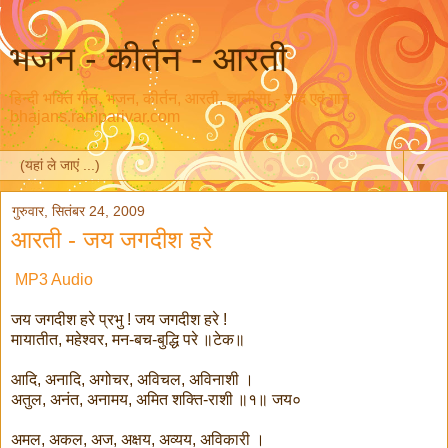
भजन - कीर्तन - आरती
हिन्दी भक्ति गीत, भजन, कीर्तन, आरती, चालीसा - शब्द एवं गान
bhajans.ramparivar.com
▼
गुरुवार, सितंबर 24, 2009
आरती - जय जगदीश हरे
MP3 Audio
जय जगदीश हरे प्रभु ! जय जगदीश हरे !
मायातीत, महेश्वर, मन-बच-बुद्धि परे ॥टेक॥
आदि, अनादि, अगोचर, अविचल, अविनाशी ।
अतुल, अनंत, अनामय, अमित शक्ति-राशी ॥१॥ जय०
अमल, अकल, अज, अक्षय, अव्यय, अविकारी ।