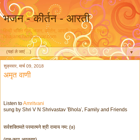
भजन - कीर्तन - आरती
हिन्दी भक्ति गीत, भजन, कीर्तन, आरती, चालीसा - शब्द एवं गान
bhajans.ramparivar.com
▼
शुक्रवार, मार्च 09, 2018
अमृत वाणी
Listen to
Amritvani
sung by Shri V N Shrivastav 'Bhola', Family and Friends
सर्वशक्तिमते परमात्मने श्री रामाय नम: (७)
(राम-कृपा अवतरण)