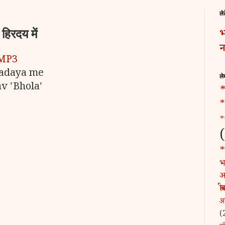
ले
िरदय में
भ
न
 MP3
radaya me
ले
av 'Bhola'
*
*
*
*
भट
अ
श्
अ
(