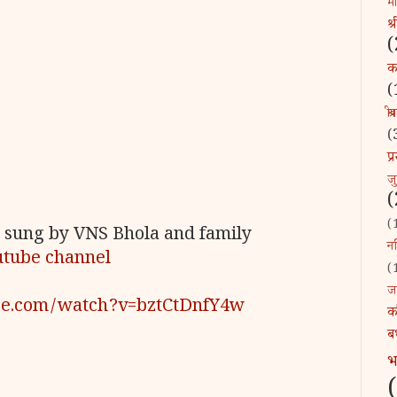
माँ
श्
(
कव
(
श्र
(
प
ज
(
(
an sung by VNS Bhola and family
नन
utube channel
(
ज
be.com/watch?v=bztCtDnfY4w
क
ब