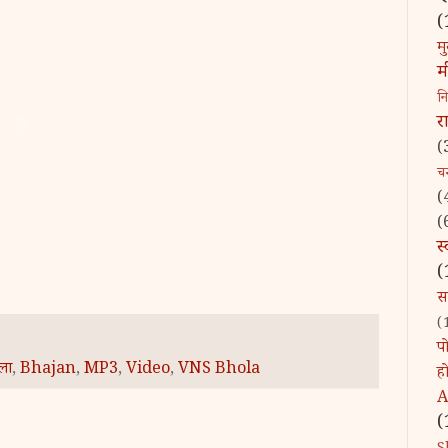
(
मु
म
न
र
(
चन्
(
(
स
(
स
(
पो
ला
,
Bhajan
,
MP3
,
Video
,
VNS Bhola
ह
A
(