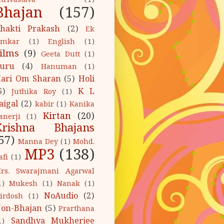
hrivastava
(1)
Bhajan
(157)
hakti Prakash
(2)
Ek
mkar
(1)
English
(1)
ilms
(9)
Geeta Dutt
(1)
uru
(4)
Hanuman
(1)
ari Om Sharan
(5)
Holi
6)
K L
Juthika Roy
(1)
aigal
(2)
kabir
(1)
Kanika
Kirtan
(20)
anerji
(1)
Krishna Bhajans
57)
Manna Dey
(1)
Mohd.
MP3
(138)
afi
(1)
rs. Swarajmani Agarwal
1)
Mukesh
(1)
Nanak
(1)
NoAudio
(2)
irdosh
(1)
on-Bhajan
(5)
Prarthana
Sandhya Mukherjee
1)