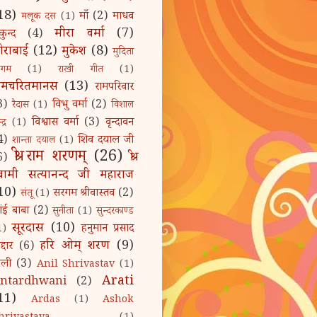
18)
माँ
(2)
माधव
मलूक दस
(1)
मीरा वर्मा
(7)
कुन्द
(4)
ीराबाई
(12)
मुकेश
(8)
मुदिता
िगम
(1)
राखी गीत
(1)
ामचरितमानस
(13)
रामपरिवार
3)
विभु वर्मा
(2)
रैदास
(1)
विशाल
विश्वास वर्मा
(3)
वृन्दावन
द्र
(1)
4)
शिव दयाल जी
शान्ता दयाल
(1)
श्री राम शरणम्‌
(26)
श्री
6)
्वामी सत्यानन्द जी महाराज
10)
सरगम श्रीवास्तव
(2)
संतू
(1)
ांई बाबा
(2)
सुनीता
(1)
सुन्दरकाण्ड
सूरदास
(10)
हनुमान प्रसाद
1)
हरि ओम्‌ शरण
(9)
द्दार
(6)
ोली
(3)
Anil Shrivastav
(1)
Arati
ntardhwani
(2)
11)
Ardas
(1)
Ashok