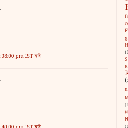
S
…
B
O
F
g
H
(
9:38:00 pm IST बजे
S
B
…
(
R
M
(
N
N
9:40:00 pm IST बजे
(