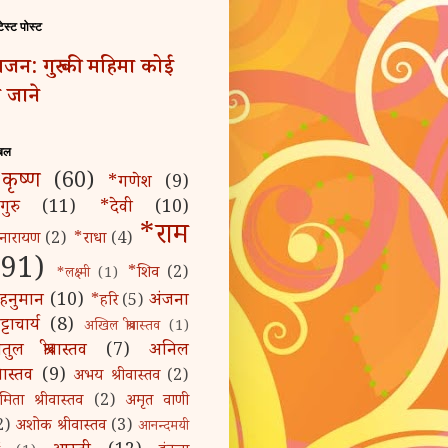
टेस्ट पोस्ट
जन: गुरु की महिमा कोई
 जाने
बल
कृष्ण
(60)
*गणेश
(9)
गुरु
(11)
*देवी
(10)
*राम
नारायण
(2)
*राधा
(4)
(91)
*शिव
(2)
*लक्ष्मी
(1)
हनुमान
(10)
अंजना
*हरि
(5)
्टाचार्य
(8)
अखिल श्रीवास्तव
(1)
तुल श्रीवास्तव
(7)
अनिल
रीवास्तव
(9)
अभय श्रीवास्तव
(2)
मिता श्रीवास्तव
(2)
अमृत वाणी
2)
अशोक श्रीवास्तव
(3)
आनन्दमयी