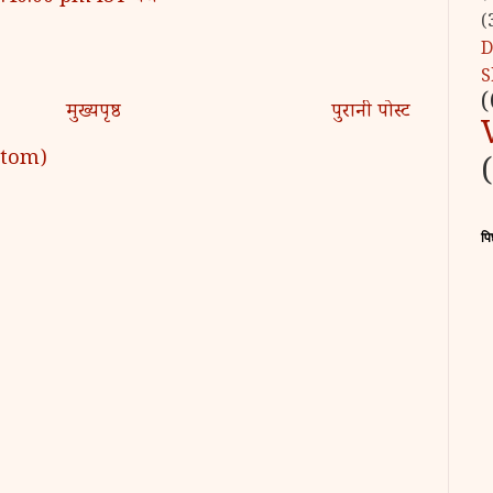
(
D
S
(
मुख्यपृष्ठ
पुरानी पोस्ट
 (Atom)
पि