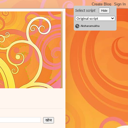
Select script
Hide
Aksharamukha