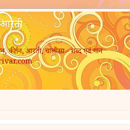
- आरती
न, कीर्तन, आरती, चालीसा - शब्द एवं गान
rivar.com