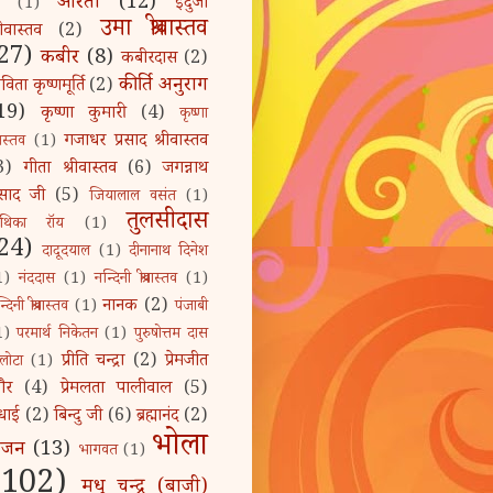
आरती
(12)
इंदुजा
(1)
उमा श्रीवास्तव
रीवास्तव
(2)
27)
कबीर
(8)
कबीरदास
(2)
कीर्ति अनुराग
िता कृष्णमूर्ति
(2)
19)
कृष्णा कुमारी
(4)
कृष्णा
गजाधर प्रसाद श्रीवास्तव
ीवास्तव
(1)
3)
गीता श्रीवास्तव
(6)
जगन्नाथ
्रसाद जी
(5)
जियालाल वसंत
(1)
तुलसीदास
ुथिका रॉय
(1)
24)
दादूदयाल
(1)
दीनानाथ दिनेश
1)
नंददास
(1)
नन्दिनी श्रीवास्तव
(1)
नानक
(2)
्दिनी श्रीवास्तव
(1)
पंजाबी
1)
परमार्थ निकेतन
(1)
पुरुषोत्तम दास
प्रीति चन्द्रा
(2)
प्रेमजीत
लोटा
(1)
ौर
(4)
प्रेमलता पालीवाल
(5)
धाई
(2)
बिन्दु जी
(6)
ब्रह्मानंद
(2)
भोला
भजन
(13)
भागवत
(1)
(102)
मधु चन्द्र (बाजी)