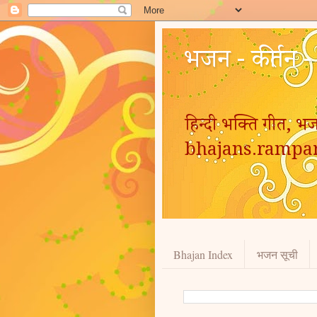
भजन - कीर्तन 
हिन्दी भक्ति गीत, भज
bhajans.rampa
Bhajan Index
भजन सूची