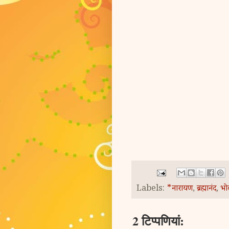
Labels:
*नारायण
,
ब्रह्मानंद
,
भो
2 टिप्‍पणियां: