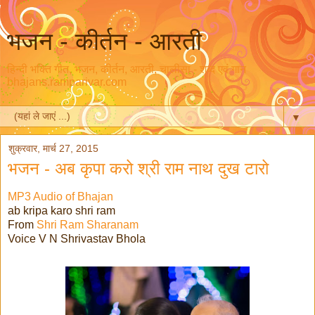
भजन - कीर्तन - आरती
हिन्दी भक्ति गीत, भजन, कीर्तन, आरती, चालीसा - शब्द एवं गान
bhajans.ramparivar.com
▼
शुक्रवार, मार्च 27, 2015
भजन - अब कृपा करो श्री राम नाथ दुख टारो
MP3 Audio of Bhajan
ab kripa karo shri ram
From
Shri Ram Sharanam
Voice V N Shrivastav Bhola