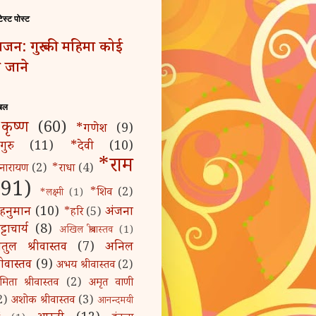
टेस्ट पोस्ट
जन: गुरु की महिमा कोई
 जाने
बल
कृष्ण
(60)
*गणेश
(9)
गुरु
(11)
*देवी
(10)
*राम
नारायण
(2)
*राधा
(4)
(91)
*शिव
(2)
*लक्ष्मी
(1)
हनुमान
(10)
अंजना
*हरि
(5)
्टाचार्य
(8)
अखिल श्रीवास्तव
(1)
तुल श्रीवास्तव
(7)
अनिल
्रीवास्तव
(9)
अभय श्रीवास्तव
(2)
मिता श्रीवास्तव
(2)
अमृत वाणी
2)
अशोक श्रीवास्तव
(3)
आनन्दमयी