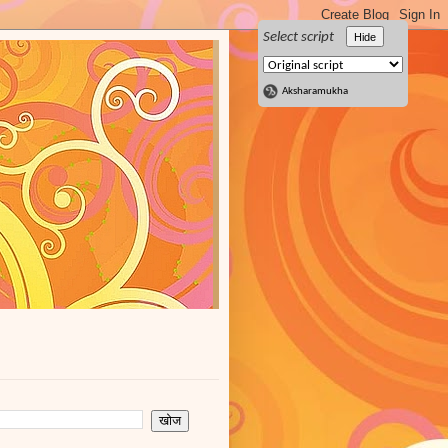
Select script
Hide
Aksharamukha