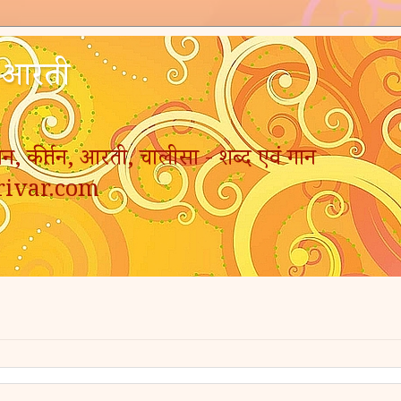
- आरती
न, कीर्तन, आरती, चालीसा - शब्द एवं गान
rivar.com