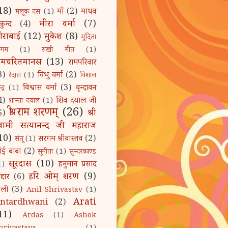
18)
माँ
(2)
माधव
मलूक दस
(1)
मीरा वर्मा
(7)
कुन्द
(4)
ीराबाई
(12)
मुकेश
(8)
मुदिता
िगम
(1)
राखी गीत
(1)
ामचरितमानस
(13)
रामपरिवार
3)
विभु वर्मा
(2)
रैदास
(1)
विशाल
विश्वास वर्मा
(3)
वृन्दावन
द्र
(1)
4)
शिव दयाल जी
शान्ता दयाल
(1)
श्री राम शरणम्‌
(26)
श्री
6)
्वामी सत्यानन्द जी महाराज
10)
सरगम श्रीवास्तव
(2)
संतू
(1)
ांई बाबा
(2)
सुनीता
(1)
सुन्दरकाण्ड
सूरदास
(10)
हनुमान प्रसाद
1)
हरि ओम्‌ शरण
(9)
द्दार
(6)
ोली
(3)
Anil Shrivastav
(1)
Arati
ntardhwani
(2)
11)
Ardas
(1)
Ashok