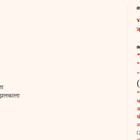
ले
भ
न
ले
*
*
*
ला
*
, झलकाला
भट
अ
श
अ
(