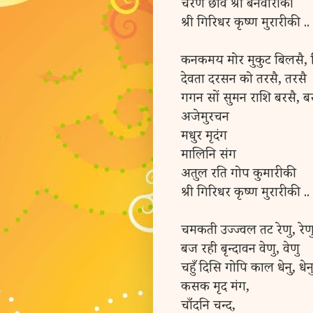
चरण छवि श्री बनवारी की
श्री गिरिधर कृष्ण मुरारी की ..
कनकमय मोर मुकुट बिलसै, 
देवता दरसन को तरसै, तरसै
गगन सों सुमन राशि बरसै, ब
अजेमुरचन
मधुर मृदंग
मालिनि संग
अतुल रति गोप कुमारी की
श्री गिरिधर कृष्ण मुरारी की ..
चमकती उज्ज्वल तट रेणु, रेण
बज रही बृन्दावन वेणु, वेणु
चहुँ दिसि गोपि काल धेनु, धेन
कसक मृद मंग,
चाँदनि चन्द,