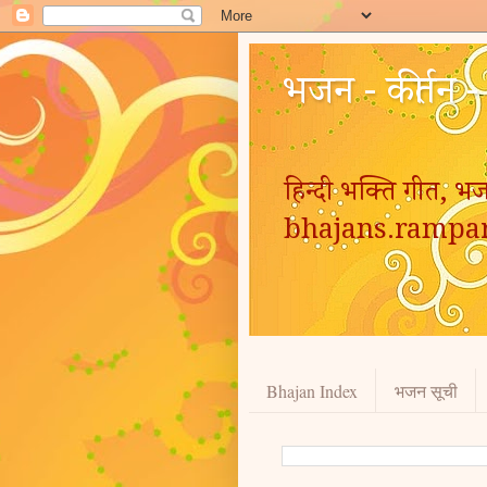
भजन - कीर्तन 
हिन्दी भक्ति गीत, भज
bhajans.rampa
Bhajan Index
भजन सूची