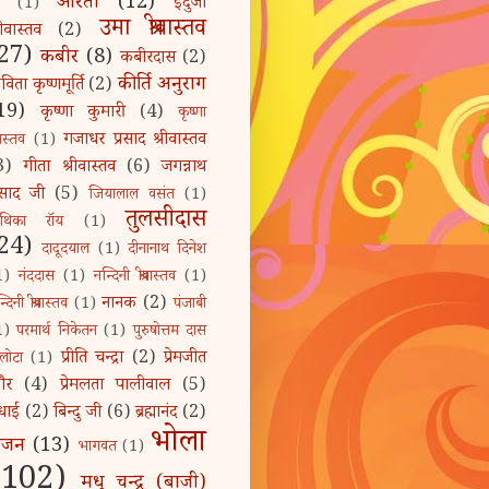
आरती
(12)
इंदुजा
(1)
उमा श्रीवास्तव
रीवास्तव
(2)
27)
कबीर
(8)
कबीरदास
(2)
कीर्ति अनुराग
िता कृष्णमूर्ति
(2)
19)
कृष्णा कुमारी
(4)
कृष्णा
गजाधर प्रसाद श्रीवास्तव
ीवास्तव
(1)
3)
गीता श्रीवास्तव
(6)
जगन्नाथ
्रसाद जी
(5)
जियालाल वसंत
(1)
तुलसीदास
ुथिका रॉय
(1)
24)
दादूदयाल
(1)
दीनानाथ दिनेश
1)
नंददास
(1)
नन्दिनी श्रीवास्तव
(1)
नानक
(2)
्दिनी श्रीवास्तव
(1)
पंजाबी
1)
परमार्थ निकेतन
(1)
पुरुषोत्तम दास
प्रीति चन्द्रा
(2)
प्रेमजीत
लोटा
(1)
ौर
(4)
प्रेमलता पालीवाल
(5)
धाई
(2)
बिन्दु जी
(6)
ब्रह्मानंद
(2)
भोला
भजन
(13)
भागवत
(1)
(102)
मधु चन्द्र (बाजी)