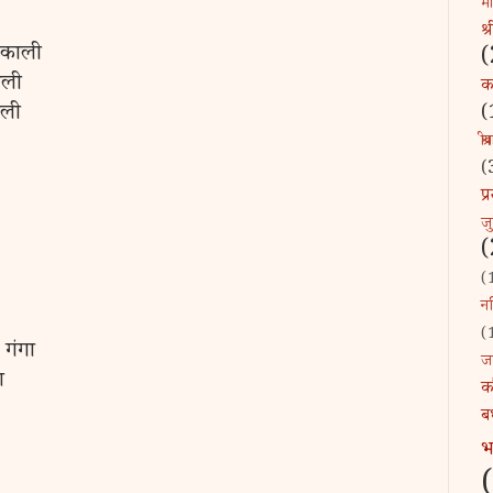
माँ
श्
 काली
(
आली
कव
(
ाली
श्र
(
प
ज
(
(
नन
(
 गंगा
ज
ा
क
ब