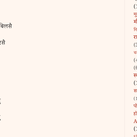
(
मु
म
बिलसै
न
र
रसै
(
चन्
(
(
स
(
स
(
ु
पो
ह
ु
A
(