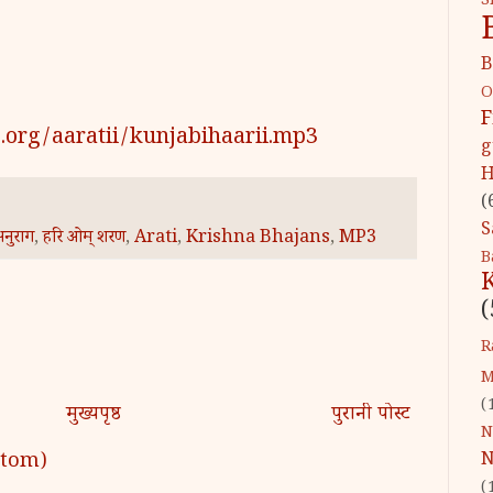
S
B
O
F
.org/aaratii/kunjabihaarii.mp3
g
H
(
S
अनुराग
,
हरि ओम्‌ शरण
,
Arati
,
Krishna Bhajans
,
MP3
B
(
R
M
(
मुख्यपृष्ठ
पुरानी पोस्ट
N
 (Atom)
N
(