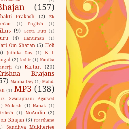
hrivastava
(1)
Bhajan
(157)
hakti Prakash
(2)
Ek
mkar
(1)
English
(1)
ilms
(9)
Geeta Dutt
(1)
uru
(4)
Hanuman
(1)
ari Om Sharan
(5)
Holi
6)
K L
Juthika Roy
(1)
aigal
(2)
kabir
(1)
Kanika
Kirtan
(20)
anerji
(1)
Krishna Bhajans
57)
Manna Dey
(1)
Mohd.
MP3
(138)
afi
(1)
rs. Swarajmani Agarwal
1)
Mukesh
(1)
Nanak
(1)
NoAudio
(2)
irdosh
(1)
on-Bhajan
(5)
Prarthana
Sandhya Mukherjee
1)